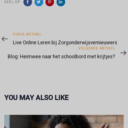
DEEL OP
Vorig
VORIG ARTIKEL
artikel
Live Online Leren bij Zorgonderwijsvernieuwers
Volgende
VOLGENDE ARTIKEL
artikel
Blog: Heimwee naar het schoolbord met krijtjes?
YOU MAY ALSO LIKE