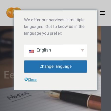
Links
Ga
overslaan
naar
Tog
de
We offer our services in multiple
nav
inhoud
languages. Get to know us in the
language you prefer:
English
Change language
Een leven lang leren
Close