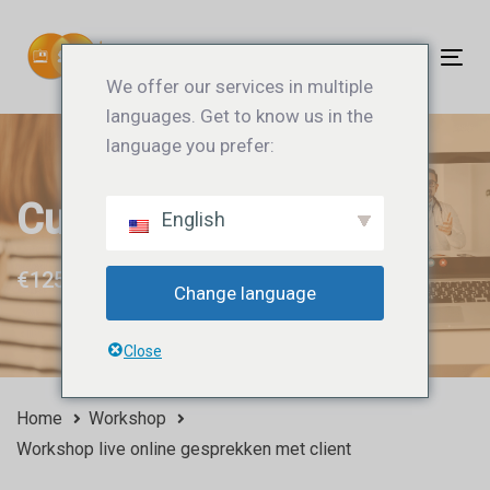
Links
Ga
overslaan
naar
Tog
de
We offer our services in multiple
nav
inhoud
languages. Get to know us in the
language you prefer:
Cursusaanbod
English
€125,- excl. btw
Change language
Close
Home
Workshop
Workshop live online gesprekken met client