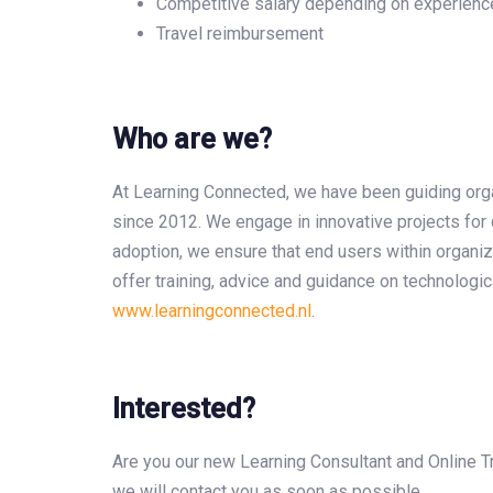
Competitive salary depending on experienc
Travel reimbursement
Who are we?
At Learning Connected, we have been guiding or
since 2012. We engage in innovative projects for 
adoption, we ensure that end users within organi
offer training, advice and guidance on technolog
www.learningconnected.nl
.
Interested?
Are you our new Learning Consultant and Online 
we will contact you as soon as possible.