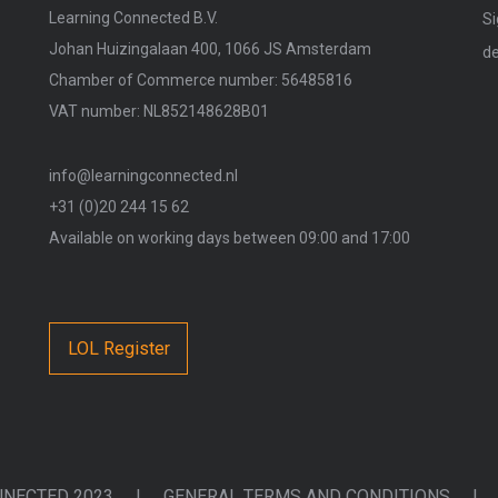
Learning Connected B.V.
Si
Johan Huizingalaan 400, 1066 JS Amsterdam
de
Chamber of Commerce number: 56485816
VAT number: NL852148628B01
info@learningconnected.nl
+31 (0)20 244 15 62
Available on working days between 09:00 and 17:00
LOL Register
NNECTED 2023
|
GENERAL TERMS AND CONDITIONS