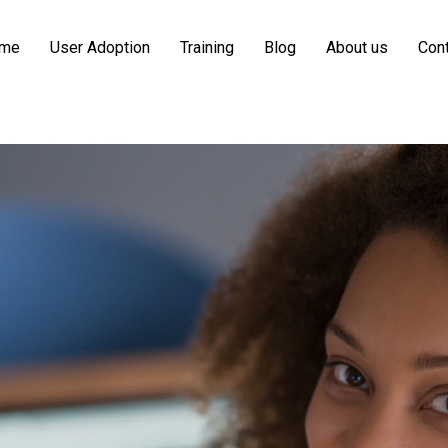
me
User Adoption
Training
Blog
About us
Cont