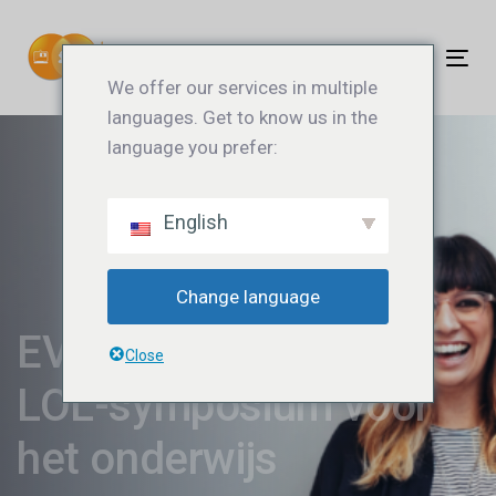
Links
Ga
overslaan
naar
Tog
de
We offer our services in multiple
nav
inhoud
languages. Get to know us in the
language you prefer:
English
Change language
EVENT |
Close
LOL-symposium voor
het onderwijs