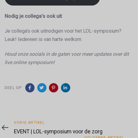
Nodig je collega’s ook uit
Je collega’s ook uitnodigen voor het LOL-symposium?
Leuk! Iedereen is van harte welkom.
Houd onze socials in de gaten voor meer updates over dit
live online symposium!
DEEL OP
Vorig
VORIG ARTIKEL
artikel
EVENT | LOL-symposium voor de zorg
Volgende
VOLGENDE ARTIKEL