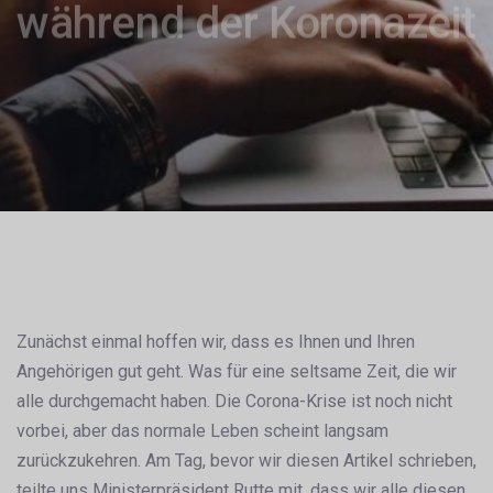
während der Koronazeit
Nach
der
Zunächst einmal hoffen wir, dass es Ihnen und Ihren
Navigation
Angehörigen gut geht. Was für eine seltsame Zeit, die wir
alle durchgemacht haben. Die Corona-Krise ist noch nicht
vorbei, aber das normale Leben scheint langsam
zurückzukehren. Am Tag, bevor wir diesen Artikel schrieben,
teilte uns Ministerpräsident Rutte mit, dass wir alle diesen