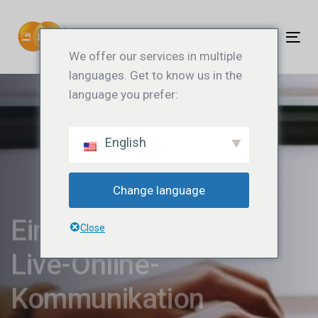
Links
Zum
überspringen
Inhalt
Ums
springen
We offer our services in multiple
Nav
languages. Get to know us in the
language you prefer:
English
Change language
Einsatz von
Close
Live-Online-
Kommunikation